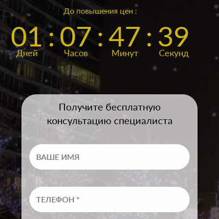
До повышения цен :
01
:
07
:
47
:
36
Дней
Часов
Минут
Секунд
Получите бесплатную
консультацию специалиста